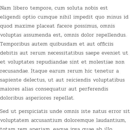
Nam libero tempore, cum soluta nobis est
eligendi optio cumque nihil impedit quo minus id
quod maxime placeat facere possimus, omnis
voluptas assumenda est, omnis dolor repellendus.
Temporibus autem quibusdam et aut officiis
debitis aut rerum necessitatibus saepe eveniet ut
et voluptates repudiandae sint et molestiae non
recusandae. Itaque earum rerum hic tenetur a
sapiente delectus, ut aut reiciendis voluptatibus
maiores alias consequatur aut perferendis
doloribus asperiores repellat.
Sed ut perspiciatis unde omnis iste natus error sit
voluptatem accusantium doloremque laudantium,
totam rem aperiam, eaque ipsa quae ab illo