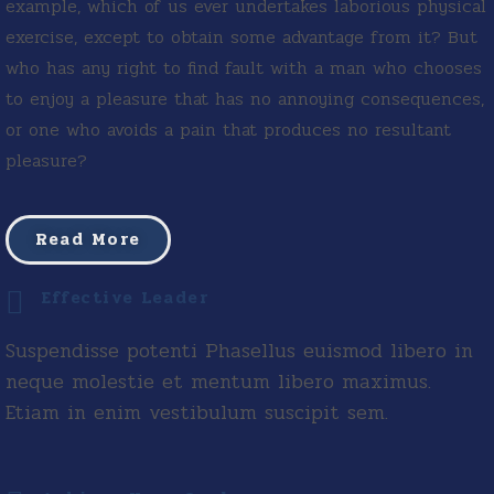
example, which of us ever undertakes laborious physical
exercise, except to obtain some advantage from it? But
who has any right to find fault with a man who chooses
to enjoy a pleasure that has no annoying consequences,
or one who avoids a pain that produces no resultant
pleasure?
Read More
Effective Leader
Suspendisse potenti Phasellus euismod libero in
neque molestie et mentum libero maximus.
Etiam in enim vestibulum suscipit sem.