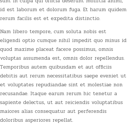
sunt in culpa qui officia deserunt mollitia animi,
id est laborum et dolorum fuga. Et harum quidem
rerum facilis est et expedita distinctio.
Nam libero tempore, cum soluta nobis est
eligendi optio cumque nihil impedit quo minus id
quod maxime placeat facere possimus, omnis
voluptas assumenda est, omnis dolor repellendus.
Temporibus autem quibusdam et aut officiis
debitis aut rerum necessitatibus saepe eveniet ut
et voluptates repudiandae sint et molestiae non
recusandae. Itaque earum rerum hic tenetur a
sapiente delectus, ut aut reiciendis voluptatibus
maiores alias consequatur aut perferendis
doloribus asperiores repellat.