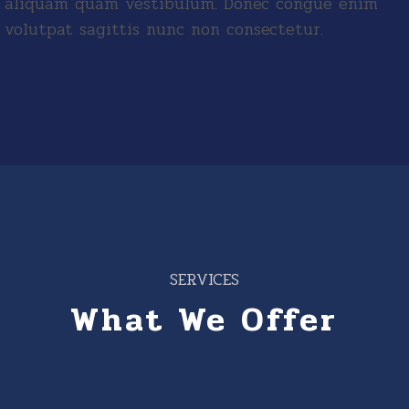
aliquam quam vestibulum. Donec congue enim
volutpat sagittis nunc non consectetur.
SERVICES
What We Offer